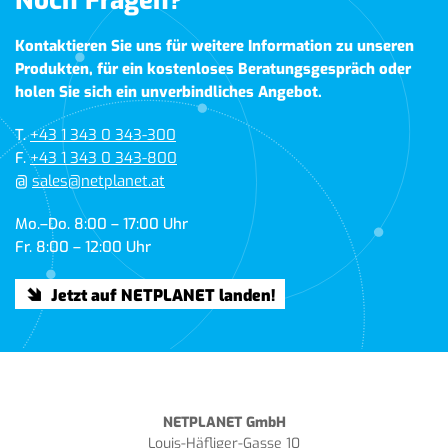
Noch Fragen?
Kontaktieren Sie uns für weitere Information zu unseren
Produkten, für ein kostenloses Beratungsgespräch oder
holen Sie sich ein unverbindliches Angebot.
T.
+43 1 343 0 343-300
F.
+43 1 343 0 343-800
@
sales@netplanet.at
Mo.–Do. 8:00 – 17:00 Uhr
Fr. 8:00 – 12:00 Uhr
Jetzt auf NETPLANET landen!
NETPLANET GmbH
Louis-Häfliger-Gasse 10