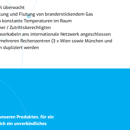
el überwacht
gelung und Flutung von branderstickendem Gas
en konstante Temperaturen im Raum
her / Zutrittsberechtigten
faserkabeln ans internationale Netzwerk angeschlossen
 mehreren Rechenzentren (3 x Wien sowie München und
en dupliziert werden
unseren Produkten, für ein
ch ein unverbindliches